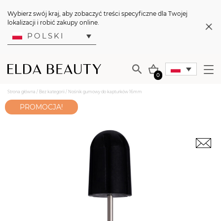
Wybierz swój kraj, aby zobaczyć treści specyficzne dla Twojej
lokalizacji i robić zakupy online.
POLSKI
0
Strona główna
/
Bez kategorii
/ Nośnik gumowy do kapturków 16mm
PROMOCJA!