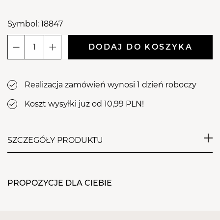
Symbol: 18847
DODAJ DO KOSZYKA
ilość
Nośnik
gumowy
Realizacja zamówień wynosi 1 dzień roboczy
do
kapturków
Koszt wysyłki już od 10,99 PLN!
16mm
SZCZEGÓŁY PRODUKTU
Trzpień gumowy na zaokrąglone kapturki ścierne
do pedicure. Doskonały do usuwania
PROPOZYCJE DLA CIEBIE
zrogowaciałego naskórka przy wykonywaniu
każdego rodzaju zabiegu pedicure. Gwarantuje
dobre dopasowanie - podczas użycia kapturek jest