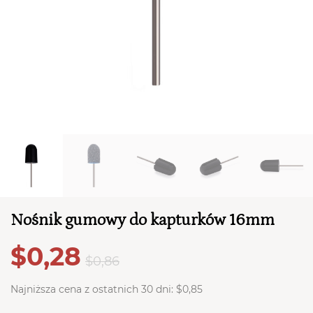
TWÓJ KOSZYK (
0
)
Suma koszyka (
0
)
PRZEJDŹ DO KOSZYKA
Nośnik gumowy do kapturków 16mm
$0,28
$0,86
Najniższa cena z ostatnich 30 dni:
$0,85