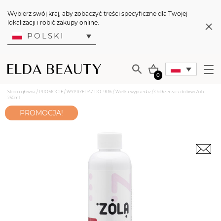
Wybierz swój kraj, aby zobaczyć treści specyficzne dla Twojej
lokalizacji i robić zakupy online.
POLSKI
0
Strona główna
/
PROMOCJE
/
WYPRZEDAŻ DO -90%
/
Wielka wyprzedaż
/ Odtłuszczacz do brwi Zola
250ml
PROMOCJA!