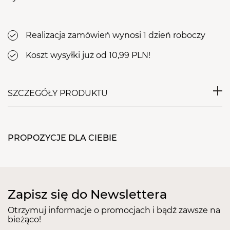
Realizacja zamówień wynosi 1 dzień roboczy
Koszt wysyłki już od 10,99 PLN!
SZCZEGÓŁY PRODUKTU
Produkt do odtłuszczania brwi z efektem gojenia i
nawilżania skóry. Przeznaczony do skutecznego i
PROPOZYCJE DLA CIEBIE
delikatnego oczyszczania włosów i skóry z
kosmetyków i tłustych wydzielin. Powoduje bardziej
równomierny kolor i trwały efekt.
Metoda aplikacji:
nanieść odtłuszczacz do brwi Zola na bawełniany
Zapisz się do Newslettera
wacik i wytrzeć obszar brwi przed koloryzacją.
Pojemność:
250 ml
Otrzymuj informacje o promocjach i bądź zawsze na
bieżąco!