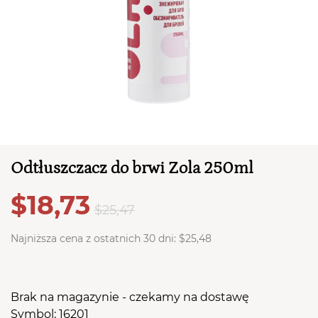
TWÓJ KOSZYK (
0
)
Suma koszyka (
0
)
Odtłuszczacz do brwi Zola 250ml
PRZEJDŹ DO KOSZYKA
$18,73
$25,47
Najniższa cena z ostatnich 30 dni:
$25,48
Brak na magazynie - czekamy na dostawę
Symbol: 16201