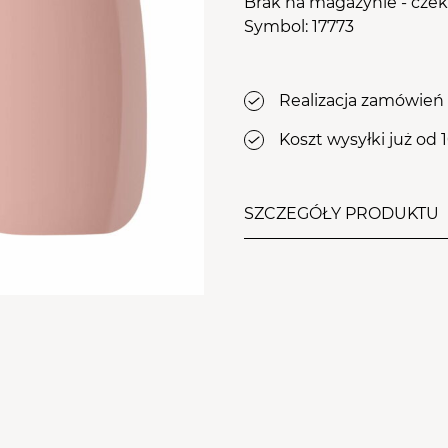
osy
Brak na magazynie - cze
le Aba Group
Symbol: 17773
PRZEJDŹ DO KOSZYKA
WYPOSAŻENIE
stawy
ZDOBIENIA
Realizacja zamówień 
Koszt wysyłki już od 
SZCZEGÓŁY PRODUKTU
Wyjątkowy brzoskwiniowo
wyborem dla wszelkich sty
samodzielny manicure, o
kompozycje. Odporność n
przyczepność - właśnie t
Rubber base jest produk
Twoja płytka jest słaba, 
widocznie ją wzmocni? W 