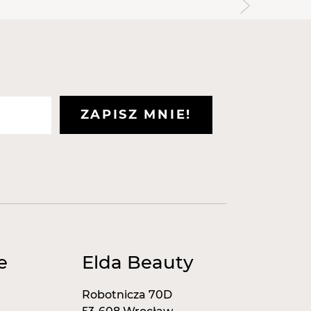
ki szerokiej gamie kolorów, baza
ko 2w1 do manicure z naturalnym
a warstwę dyspersyjną.
 oraz nierówności płytki;
ie paznokci do 10mm;
ZAPISZ MNIE!
ozwalają usztywnić paznokieć,
mu elastyczność;
 neonowe kolory są bardziej
uczukowej i sposób użycia:
zczoną płytkę paznokcia nałóż cienką
 120s w lampie UV / 30s w lampie LED.
e
Elda Beauty
arstwę hybrydowego lakieru
20s w lampie UV / 30s w lampie LED.
adając cienką warstwę topu i utwardź
Robotnicza 70D
 w lampie LED.