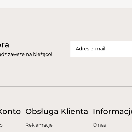
Ciebie odpowiednia! Dzię
idealnie sprawdzi się ja
efektem. Produkt posiad
Zalety:
Wyrównuje kolor lakieru
era
Pozwala na przedłużen
Wiązania kauczukowe p
ądź zawsze na bieżąco!
jednocześnie nadając 
Sprawia, że pastelowe i
uwydatnione.
Czas utwardzania bazy ka
Na zmatowioną i odtłus
warstwę bazy i utwardź
Konto
Obsługa Klienta
Informacj
Następnie zaaplikuj w
kolorowego i utwardź 1
Zakończ aplikację nakł
o
Reklamacje
O nas
120s w lampie UV / 30s