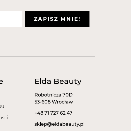
ZAPISZ MNIE!
e
Elda Beauty
Robotnicza 70D
53-608 Wrocław
pu
+48 71 727 62 47
ości
sklep@eldabeauty.pl