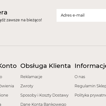
era
ądź zawsze na bieżąco!
Konto
Obsługa Klienta
Informacj
o
Reklamacje
O nas
ówienia
Zwroty
Regulamin Skle
ione
Sposoby i Koszty Dostawy
Polityka prywatn
a
Dane Konta Bankowego