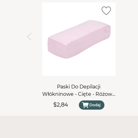
Paski Do Depilacji
Włókninowe - Cięte - Różowe
- 7 cm x 21 cm (100 szt.)
$2,84
Dodaj