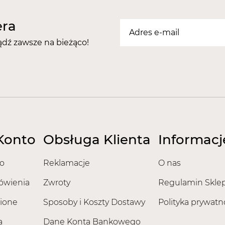
era
ądź zawsze na bieżąco!
Konto
Obsługa Klienta
Informacj
o
Reklamacje
O nas
ówienia
Zwroty
Regulamin Skle
ione
Sposoby i Koszty Dostawy
Polityka prywatn
a
Dane Konta Bankowego