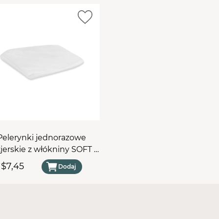
Pelerynki jednorazowe
zjerskie z włókniny SOFT -
długa 25 szt
$7,45
Dodaj