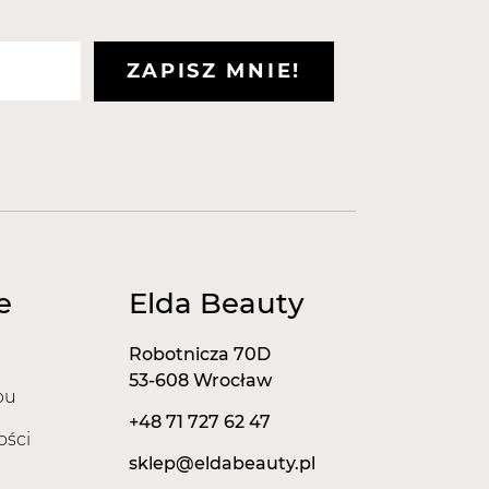
ZAPISZ MNIE!
e
Elda Beauty
Robotnicza 70D
53-608 Wrocław
pu
+48 71 727 62 47
ości
sklep@eldabeauty.pl