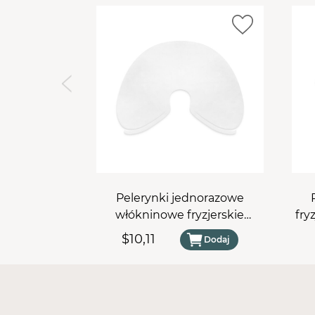
Pelerynki jednorazowe
włókninowe fryzjerskie
fry
krótkie (model makijaż) - 50
$10,11
Dodaj
szt.