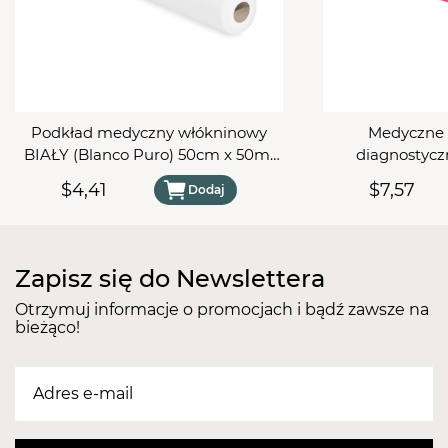
Podkład medyczny włókninowy
Medyczne 
BIAŁY (Blanco Puro) 50cm x 50m/
diagnostyc
14gm2
RÓŻOWE (econo
$4,41
$7,57
Dodaj
50m/
Zapisz się do Newslettera
Otrzymuj informacje o promocjach i bądź zawsze na
bieżąco!