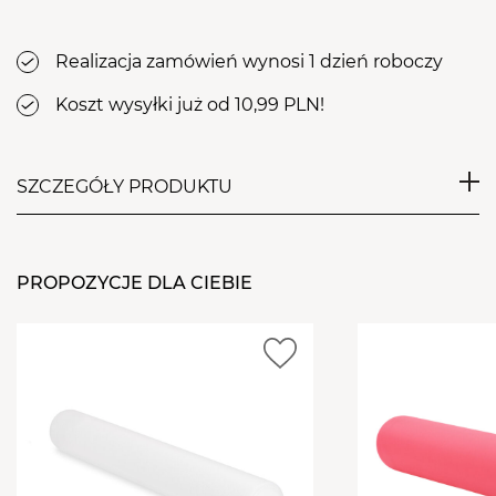
Realizacja zamówień wynosi 1 dzień roboczy
Koszt wysyłki już od 10,99 PLN!
SZCZEGÓŁY PRODUKTU
Dwuwarstwowy podkład medyczny wykonany z
celulozy, miękki i przyjemny w dotyku oraz odporny
PROPOZYCJE DLA CIEBIE
na rozdarcia i pęknięcia. Odpowiedni jako podkład
na kozetki, fotele ginekologiczne, stoły do masażu,
do salonów kosmetycznych i fryzjerskich.
Długość: 50 m
Szerokość: 50 cm
Kolor: biały