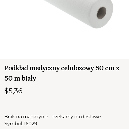
Podkład medyczny celulozowy 50 cm x
TWÓJ KOSZYK (
0
)
50 m biały
Suma koszyka (
0
)
$5,36
PRZEJDŹ DO KOSZYKA
Brak na magazynie - czekamy na dostawę
Symbol: 16029