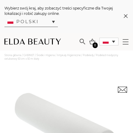
Wybierz swój kraj, aby zobaczyć treści specyficzne dla Twojej
lokalizacji i robić zakupy online.
POLSKI
0
Strona główna
/
GABINET
/
Środki i Higiena
/
Artykuły Higieniczne
/
Podkłady
/ Podkład medyczny
celulozowy 50 cm x 50 m biały