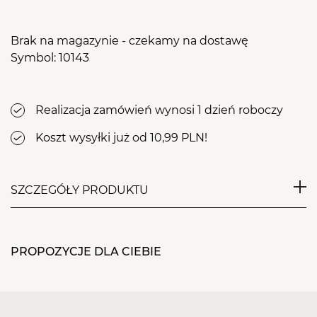
Brak na magazynie - czekamy na dostawę
Symbol: 10143
Realizacja zamówień wynosi 1 dzień roboczy
Koszt wysyłki już od 10,99 PLN!
SZCZEGÓŁY PRODUKTU
Perfekcyjny pyłek, który tworzy niepowtarzalny
PROPOZYCJE DLA CIEBIE
efekt na paznokciach!
SŁOICZKI CANDY DREAM POZWOLĄ NA
STWORZENIE MNÓSTWA KOMPOZYCJI I