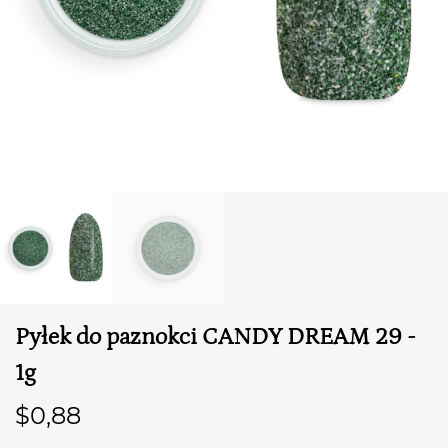
TWÓJ KOSZYK (
0
)
Suma koszyka (
0
)
PRZEJDŹ DO KOSZYKA
Pyłek do paznokci CANDY DREAM 29 -
1g
$0,88