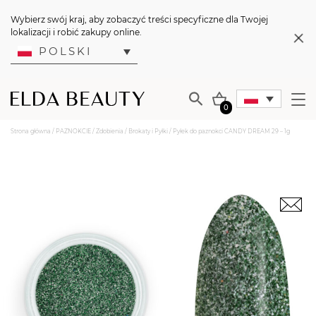
Wybierz swój kraj, aby zobaczyć treści specyficzne dla Twojej
lokalizacji i robić zakupy online.
POLSKI
0
Strona główna
/
PAZNOKCIE
/
Zdobienia
/
Brokaty i Pyłki
/ Pyłek do paznokci CANDY DREAM 29 – 1g