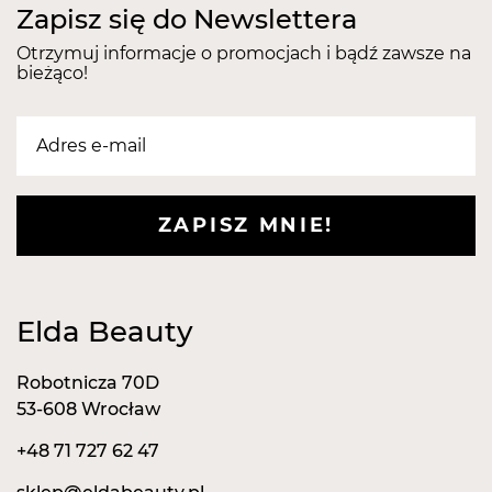
Zapisz się do Newslettera
ZAPEWNIĄ PIORONUJĄCE WRAŻENIE!
Otrzymuj informacje o promocjach i bądź zawsze na
Idealnie nadaje się do tworzenia wzorków, ale i
bieżąco!
pokrycia całego paznokcia!
Szeroka gama kolorystyczna pozwala wykonać
niezliczoną liczbę zdobień.
ZAPISZ MNIE!
CANDY DREAM można nakładać na dowolny kolor,
uzyskując w ten sposób oryginalną stylizację, która
wyróżni się nie tylko podczas imprez!
Elda Beauty
Robotnicza 70D
53-608 Wrocław
+48 71 727 62 47