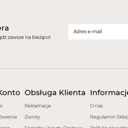
era
ądź zawsze na bieżąco!
Konto
Obsługa Klienta
Informacj
o
Reklamacje
O nas
ówienia
Zwroty
Regulamin Skle