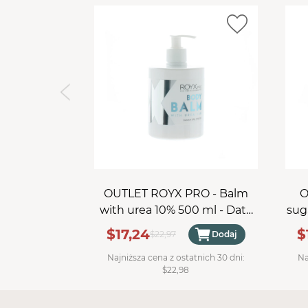
OUTLET ROYX PRO - Balm
O
with urea 10% 500 ml - Data
sug
ważności 30.11.2026
$17,24
$
$22,97
Dodaj
Najniższa cena z ostatnich 30 dni:
Na
$22,98