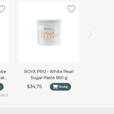
ite
ROYX PRO - White Pearl
ROYX PRO - 
data
Sugar Paste 850 g
Pa
$34,75
$16,12
j
Dodaj
:
$16,11