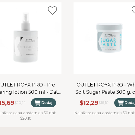
UTLET ROYX PRO - Pre
OUTLET ROYX PRO - Wh
aring lotion 500 ml - Data
Soft Sugar Paste 300 g, 
ważności 31.10.2026
ważności - 09.10.2026
15,69
$12,29
$20,14
Dodaj
$16,10
Doda
jniższa cena z ostatnich 30 dni:
Najniższa cena z ostatnich 30 dni
$20,10