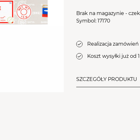
osy
le Aba Group
WYPOSAŻENIE
Brak na magazynie - cze
stawy
TWÓJ KOSZYK (
0
)
Symbol: 17170
Suma koszyka (
0
)
ZDOBIENIA
PRZEJDŹ DO KOSZYKA
Realizacja zamówień 
Koszt wysyłki już od 
SZCZEGÓŁY PRODUKTU
Indyjskie kadzidła o zapac
zapach stosowany jest d
Aromat tej rośliny idealn
negatywnych odczuć i ni
Wśród zwolenników magii 
której używa się w rytuał