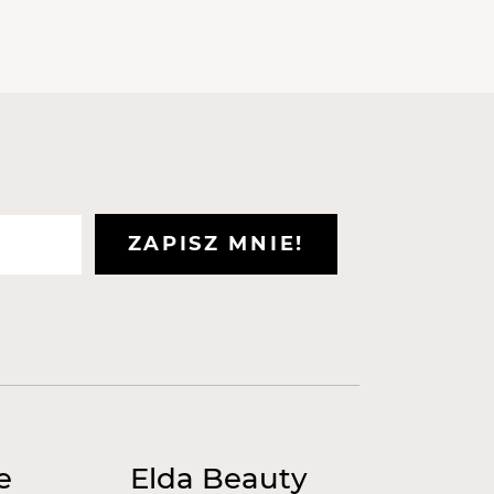
ZAPISZ MNIE!
e
Elda Beauty