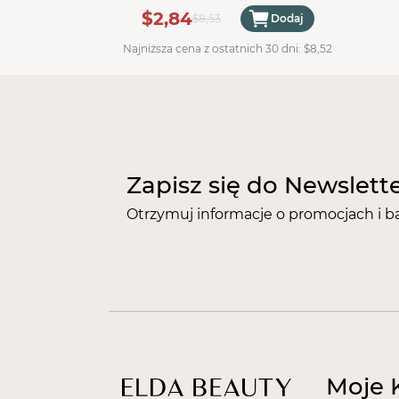
(1480)
$2,84
$8,53
Dodaj
Najniższa cena z ostatnich 30 dni:
$8,52
Zapisz się do Newslett
Otrzymuj informacje o promocjach i b
Moje 