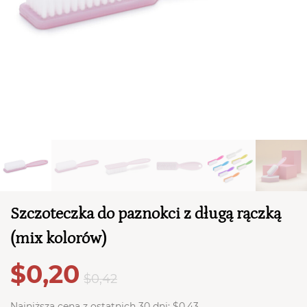
TWÓJ KOSZYK (
0
)
Szczoteczka do paznokci z długą rączką
Suma koszyka (
0
)
(mix kolorów)
PRZEJDŹ DO KOSZYKA
$0,20
$0,42
Najniższa cena z ostatnich 30 dni:
$0,43