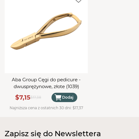
naskórka i nie niszczą płytki paznokci. Specjalnie
wyprofilowany uchwyt zapobiega wyślizgiwaniu się
szczotki z rąk oraz umożliwia wygodną pracę.
Szczotka świetnie nadaje się także do czyszczenia
pilniczków i polerek.
Aba Group Cęgi do pedicure -
dwusprężynowe, złote (1039)
$7,15
$17,38
Dodaj
Najniższa cena z ostatnich 30 dni:
$17,37
Zapisz się do Newslettera