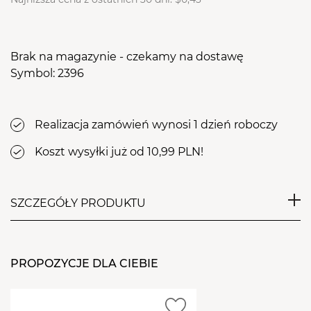
Brak na magazynie - czekamy na dostawę
Symbol: 2396
Realizacja zamówień wynosi 1 dzień roboczy
Koszt wysyłki już od 10,99 PLN!
SZCZEGÓŁY PRODUKTU
Idealna do usuwania pyłu z paznokci podczas
zabiegów stylizacyjnych. Niezbędna w każdym
PROPOZYCJE DLA CIEBIE
salonie kosmetycznym. Szczoteczka posiada
powierzchnię wypełnioną miękkimi włoskami, które
świetnie czyszczą, a jednocześnie nie podrażniają