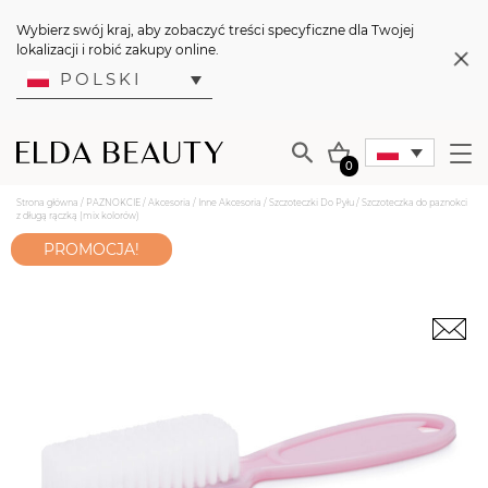
Wybierz swój kraj, aby zobaczyć treści specyficzne dla Twojej
lokalizacji i robić zakupy online.
POLSKI
0
Strona główna
/
PAZNOKCIE
/
Akcesoria
/
Inne Akcesoria
/
Szczoteczki Do Pyłu
/ Szczoteczka do paznokci
z długą rączką (mix kolorów)
PROMOCJA!