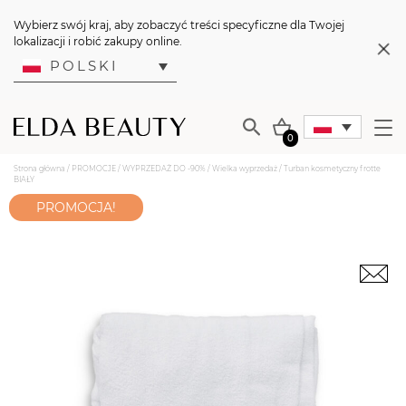
Wybierz swój kraj, aby zobaczyć treści specyficzne dla Twojej
lokalizacji i robić zakupy online.
POLSKI
0
Strona główna
/
PROMOCJE
/
WYPRZEDAŻ DO -90%
/
Wielka wyprzedaż
/ Turban kosmetyczny frotte
BIAŁY
PROMOCJA!