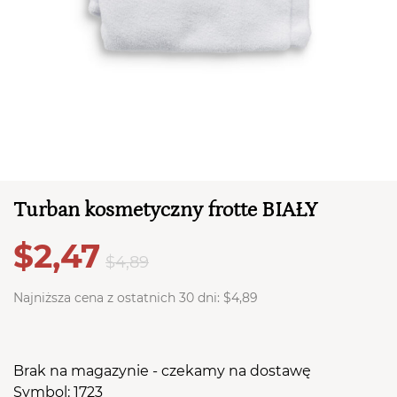
Turban kosmetyczny frotte BIAŁY
TWÓJ KOSZYK (
0
)
$2,47
Suma koszyka (
0
)
$4,89
Najniższa cena z ostatnich 30 dni:
$4,89
PRZEJDŹ DO KOSZYKA
Brak na magazynie - czekamy na dostawę
Symbol: 1723