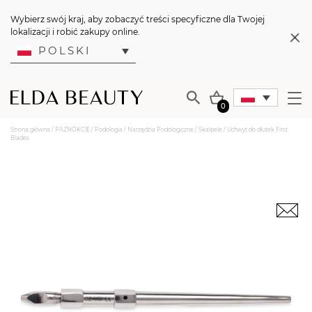
Wybierz swój kraj, aby zobaczyć treści specyficzne dla Twojej
lokalizacji i robić zakupy online.
POLSKI
0
Strona główna
/
PAZNOKCIE
/
Podologia
/
Narzędzia Podologiczne
/
Skalpele
/ Uchwyt do dłutek First
Blades