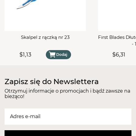
się do dłoni.
Skalpel z rączką nr 23
First Blades Dłu
- 
$1,13
$6,31
Dodaj
Zapisz się do Newslettera
Otrzymuj informacje o promocjach i bądź zawsze na
bieżąco!