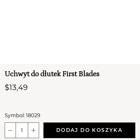
Uchwyt do dłutek First Blades
TWÓJ KOSZYK (
0
)
$13,49
Suma koszyka (
0
)
PRZEJDŹ DO KOSZYKA
Symbol: 18029
DODAJ DO KOSZYKA
ilość