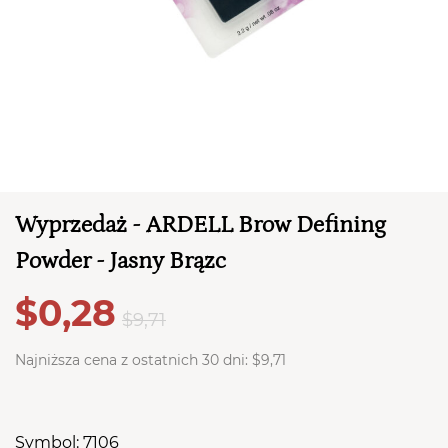
TWÓJ KOSZYK (
0
)
Wyprzedaż - ARDELL Brow Defining
Suma koszyka (
0
)
Powder - Jasny Brązc
PRZEJDŹ DO KOSZYKA
$0,28
$9,71
Najniższa cena z ostatnich 30 dni:
$9,71
Symbol: 7106