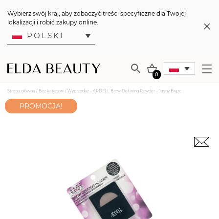
Wybierz swój kraj, aby zobaczyć treści specyficzne dla Twojej
lokalizacji i robić zakupy online.
POLSKI
0
Strona główna
/
Bez kategorii
/ Wyprzedaż – ARDELL Brow Defining Powder – Jasny Brązc
PROMOCJA!