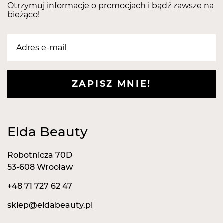
pędzelek, ułatwiający aplikację. Kosmetyk jest
Otrzymuj informacje o promocjach i bądź zawsze na
bieżąco!
dostępny w 3 wersjach kolorystycznych.
ZAPISZ MNIE!
Elda Beauty
Robotnicza 70D
53-608 Wrocław
+48 71 727 62 47
sklep@eldabeauty.pl