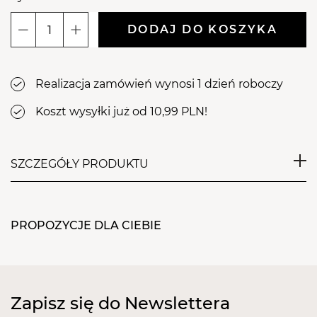
DODAJ DO KOSZYKA
ilość
Wyprzedaż
-
Realizacja zamówień wynosi 1 dzień roboczy
ARDELL
Brow
Koszt wysyłki już od 10,99 PLN!
Defining
Powder
-
SZCZEGÓŁY PRODUKTU
Jasny
Brązc
Cień do stylizacji brwi, który umożliwi wypełnienie
ubytków, przyciemnienie naturalnego koloru brwi
PROPOZYCJE DLA CIEBIE
czy pokrycie siwych włosków. Innowacyjna,
intensywnie napigmentowana formuła
charakteryzuje się wysoką trwałością i niezwykłą
wydajnością. Produkt umieszczono w eleganckim
Zapisz się do Newslettera
opakowaniu. Do palety dołączono mini skośny