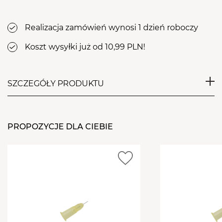
Realizacja zamówień wynosi 1 dzień roboczy
Koszt wysyłki już od 10,99 PLN!
SZCZEGÓŁY PRODUKTU
Kartridż do igłowej mezoterapii frakcyjnej pasujący
do urządzenia BN-969. Brak możliwości podłączenia
PROPOZYCJE DLA CIEBIE
wenflonu do kartridża. Hermetycznie pakowany.