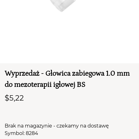
Wyprzedaż - Głowica zabiegowa 1.0 mm
TWÓJ KOSZYK (
0
)
do mezoterapii igłowej BS
Suma koszyka (
0
)
$5,22
PRZEJDŹ DO KOSZYKA
Brak na magazynie - czekamy na dostawę
Symbol: 8284