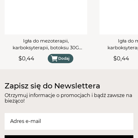
Igła do mezoterapii,
Igła do 
karboksyterapii, botoksu 30G
karboksytera
0,3x4mm
0,
$0,44
$0,44
Dodaj
Zapisz się do Newslettera
Otrzymuj informacje o promocjach i bądź zawsze na
bieżąco!