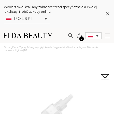
Wybierz swój kraj, aby zobaczyć treści specyficzne dla Twojej
lokalizacji i robić zakupy online.
POLSKI
0
Strona główna
/
Sprzęt Zabiegowy
/
Igły i Kaniule
/ Wyprzedaż – Głowica zabiegowa 1.0 mm do
mezoterapii igłowej BS