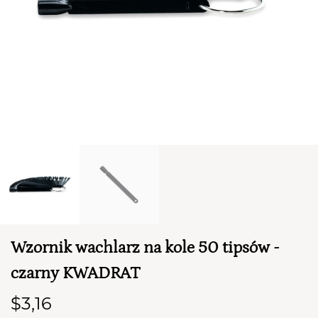
TWÓJ KOSZYK (
0
)
Suma koszyka (
0
)
Wzornik wachlarz na kole 50 tipsów -
PRZEJDŹ DO KOSZYKA
czarny KWADRAT
$3,16