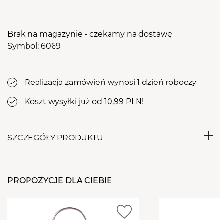
Brak na magazynie - czekamy na dostawę
Symbol: 6069
Realizacja zamówień wynosi 1 dzień roboczy
Koszt wysyłki już od 10,99 PLN!
SZCZEGÓŁY PRODUKTU
Praktyczny wzornik, wyjątkowo pomocny podczas
wybierania koloru lakieru albo wzoru do stylizacji. To
PROPOZYCJE DLA CIEBIE
bardzo czytelna, wygodna oraz estetyczna paleta do
malowania lakierami, hybrydami czy żelami.
Najlepszy i najłatwiejszy sposób by zaprezentować