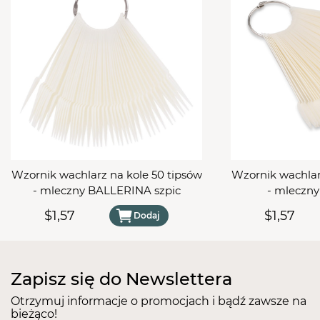
swoją ofertę zdobień klientom.
Wzornik wachlarz na kole 50 tipsów
Wzornik wachlar
- mleczny BALLERINA szpic
- mleczn
$1,57
$1,57
Dodaj
Zapisz się do Newslettera
Otrzymuj informacje o promocjach i bądź zawsze na
bieżąco!