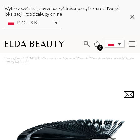
Wybierz swój kraj, aby zobaczyć treści specyficzne dla Twojej
lokalizacji i robić zakupy online.
POLSKI
0
Strona główna
/
PAZNOKCIE
/
Akcesoria
/
Inne Akcesoria
/
Wzorniki
/ Wzornik wachlarz na kole 50 tipsów
– czarny KWADRAT