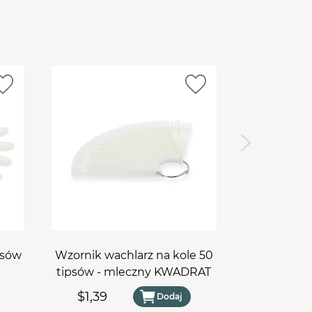
psów
Wzornik wachlarz na kole 50
Wzorni
tipsów - mleczny KWADRAT
prz
$1,39
$0,28
Dodaj