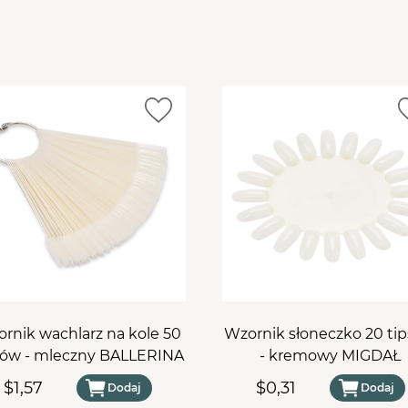
rnik wachlarz na kole 50
Wzornik słoneczko 20 ti
sów - mleczny BALLERINA
- kremowy MIGDAŁ
$1,57
$0,31
Dodaj
Dodaj