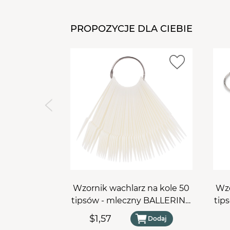
PROPOZYCJE DLA CIEBIE
Wzornik wachlarz na kole 50
Wzo
tipsów - mleczny BALLERINA
tip
szpic
$1,57
Dodaj