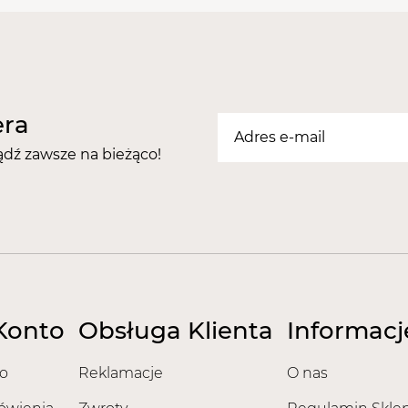
era
ądź zawsze na bieżąco!
Konto
Obsługa Klienta
Informacj
o
Reklamacje
O nas