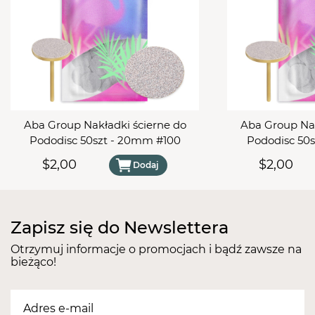
Aba Group Frez diamentowy MD35 - kula, M
Aba Group Frez z węglika spiekanego C11 - walec, C
Aba Group Frez z węglika spiekanego M32 - stożek,
M
Pudełko na frezy
Aba Group Nakładki ścierne do
Aba Group Nak
Pododisc 50szt - 20mm #100
Pododisc 50
$2,00
$2,00
Dodaj
Zapisz się do Newslettera
Otrzymuj informacje o promocjach i bądź zawsze na
bieżąco!