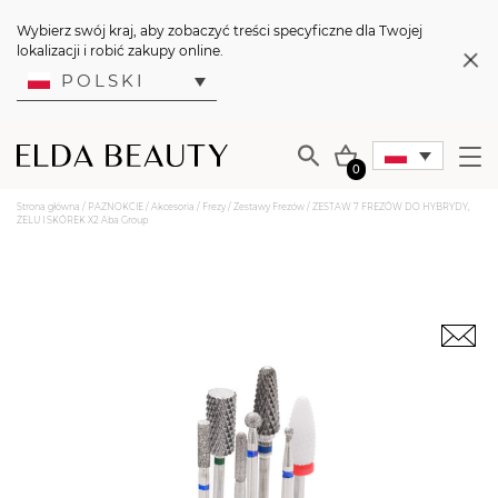
Wybierz swój kraj, aby zobaczyć treści specyficzne dla Twojej
lokalizacji i robić zakupy online.
POLSKI
0
Strona główna
/
PAZNOKCIE
/
Akcesoria
/
Frezy
/
Zestawy Frezów
/ ZESTAW 7 FREZÓW DO HYBRYDY,
ŻELU I SKÓREK X2 Aba Group