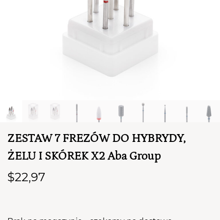
TWÓJ KOSZYK (
0
)
ZESTAW 7 FREZÓW DO HYBRYDY,
Suma koszyka (
0
)
ŻELU I SKÓREK X2 Aba Group
PRZEJDŹ DO KOSZYKA
$22,97