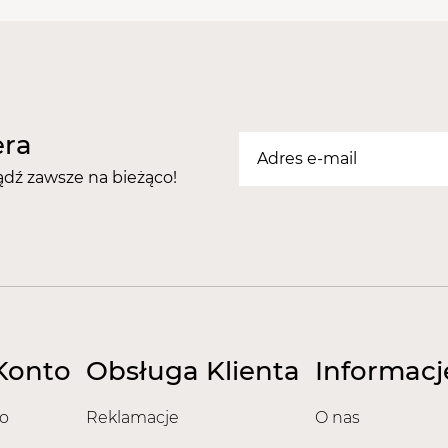
era
ądź zawsze na bieżąco!
Konto
Obsługa Klienta
Informacj
o
Reklamacje
O nas