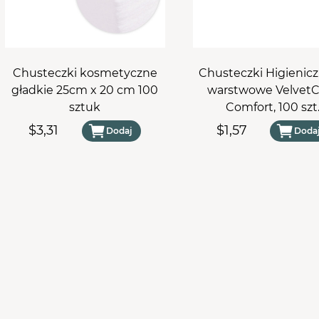
osy
PRZEJDŹ DO KOSZYKA
le Aba Group
WYPOSAŻENIE
stawy
ZDOBIENIA
Chusteczki kosmetyczne
Chusteczki Higienicz
gładkie 25cm x 20 cm 100
warstwowe VelvetC
sztuk
Comfort, 100 szt
$3,31
$1,57
Dodaj
Doda