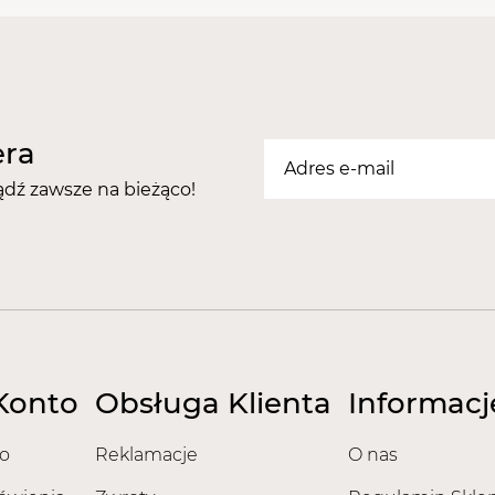
era
ądź zawsze na bieżąco!
Konto
Obsługa Klienta
Informacj
o
Reklamacje
O nas