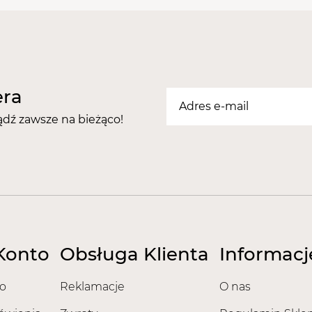
era
ądź zawsze na bieżąco!
Konto
Obsługa Klienta
Informacj
o
Reklamacje
O nas