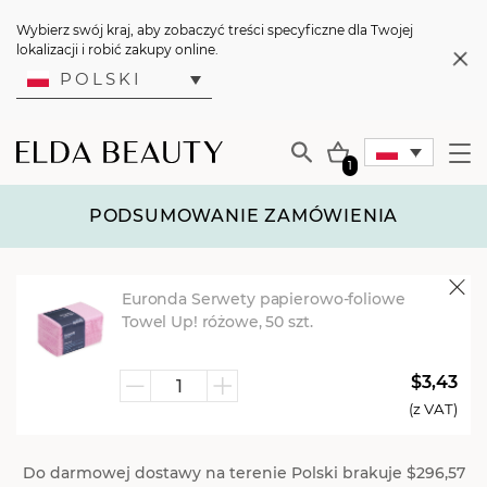
Wybierz swój kraj, aby zobaczyć treści specyficzne dla Twojej
lokalizacji i robić zakupy online.
POLSKI
1
PODSUMOWANIE ZAMÓWIENIA
Euronda Serwety papierowo-foliowe
Towel Up! różowe, 50 szt.
$3,43
ilość
(z VAT)
Euronda
Serwety
Do darmowej dostawy na terenie Polski brakuje
$296,57
papierowo-