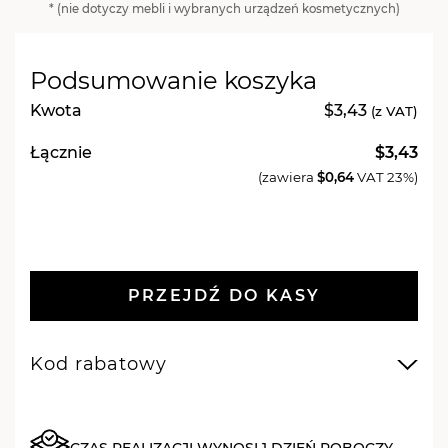
* (nie dotyczy mebli i wybranych urządzeń kosmetycznych)
foliowe
Towel
Up!
Podsumowanie koszyka
różowe,
50
Kwota
$3,43
(z VAT)
szt.
Łącznie
$3,43
(zawiera
$0,64
VAT 23%)
PRZEJDŹ DO KASY
Kod rabatowy
CZAS REALIZACJI WYNOSI 1 DZIEŃ ROBOCZY