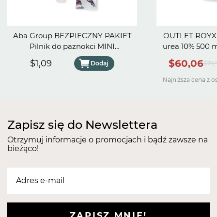
Aba Group BEZPIECZNY PAKIET
OUTLET ROYX 
Pilnik do paznokci MINI
urea 10% 500 ml - Data wa
PÓŁKSIĘŻYC 100/180 SLIM -
30.
$60,06
$1,09
Dodaj
$79,
FLAMING
Najniższa cena z o
Zapisz się do Newslettera
Otrzymuj informacje o promocjach i bądź zawsze na
bieżąco!
ZAPISZ MNIE!