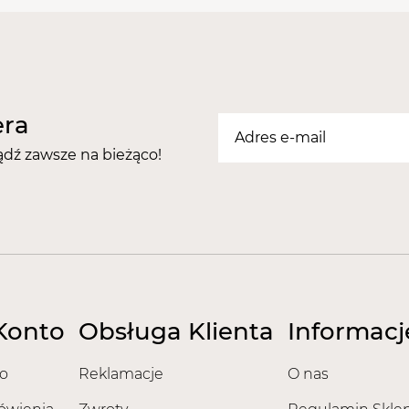
pozytywną. Nie wykazują 
uczulających. zostało to 
potwierdzone sprawozda
Nasze pilniki posiadają na
Europejski Certyfikat Be
era
Certyfikat - Europejska g
Certyfikat - Europejski lid
ądź zawsze na bieżąco!
Konto
Obsługa Klienta
Informacj
o
Reklamacje
O nas