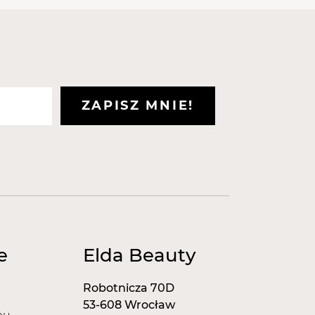
właściwości drażniących ani
przebadane laboratoryjnie i
niem dermatologicznym.
stępujące certyfikaty:
zpieczeństwa.
warancja najwyższej jakości.
ZAPISZ MNIE!
er jakości.
e
Elda Beauty
Robotnicza 70D
53-608 Wrocław