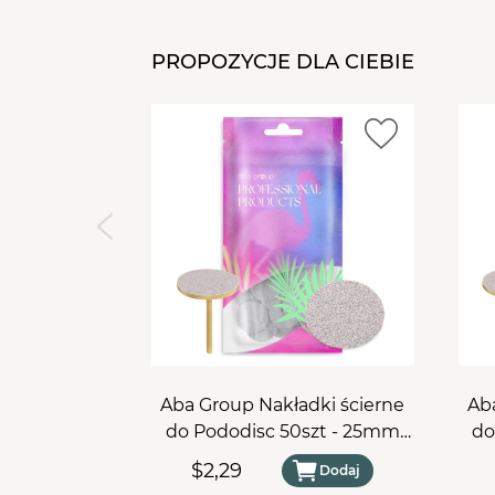
PROPOZYCJE DLA CIEBIE
Aba Group Nakładki ścierne
Ab
do Pododisc 50szt - 25mm
do
#80
$2,29
Dodaj