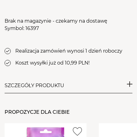
Brak na magazynie - czekamy na dostawę
Symbol: 16397
Realizacja zamówień wynosi 1 dzień roboczy
Koszt wysyłki już od 10,99 PLN!
SZCZEGÓŁY PRODUKTU
Jednorazowe pilniki do paznokci Aba Group o
gradacji 150/180, dedykowane do użytku
PROPOZYCJE DLA CIEBIE
profesjonalnego. Pilniki przeznaczone są do pracy z
masą żelową i akrylową, zalecane do zabiegów
wymagających efektywnego, a jednocześnie