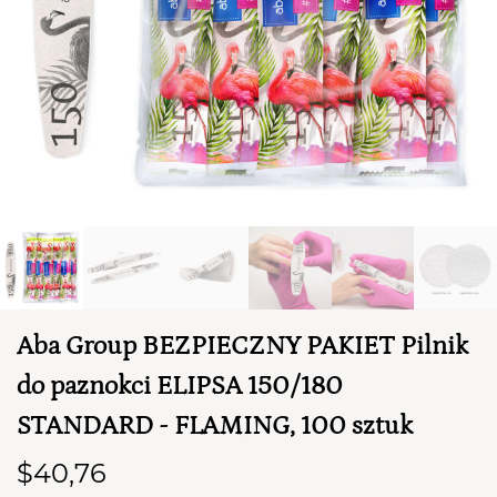
TWÓJ KOSZYK (
0
)
Suma koszyka (
0
)
Aba Group BEZPIECZNY PAKIET Pilnik
do paznokci ELIPSA 150/180
PRZEJDŹ DO KOSZYKA
STANDARD - FLAMING, 100 sztuk
$40,76