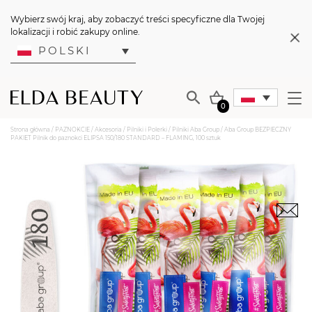
Wybierz swój kraj, aby zobaczyć treści specyficzne dla Twojej
lokalizacji i robić zakupy online.
POLSKI
0
Strona główna
/
PAZNOKCIE
/
Akcesoria
/
Pilniki i Polerki
/
Pilniki Aba Group
/ Aba Group BEZPIECZNY
PAKIET Pilnik do paznokci ELIPSA 150/180 STANDARD – FLAMING, 100 sztuk