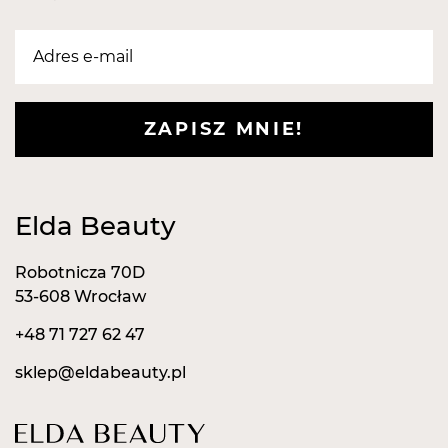
wszystkie wymagania dyrektyw unijnych jak
również to, że zostały poddane stosownym
procedurom oceny zgodności, zakończonym oceną
pozytywną. Nie wykazują właściwości drażniących
ani uczulających. zostało to przebadane
ZAPISZ MNIE!
laboratoryjnie i potwierdzone sprawozdaniem
dermatologicznym.
Nasze pilniki posiadają następujące certyfikaty:
Europejski Certyfikat Bezpieczeństwa.
Elda Beauty
Certyfikat - Europejska gwarancja najwyższej
jakości.
Robotnicza 70D
Certyfikat - Europejski lider jakości.
53-608 Wrocław
+48 71 727 62 47
sklep@eldabeauty.pl