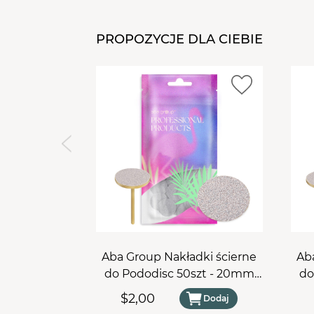
PROPOZYCJE DLA CIEBIE
Aba Group Nakładki ścierne
Ab
do Pododisc 50szt - 20mm
do
#100
$2,00
Dodaj