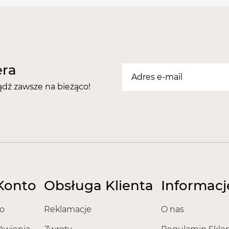
uczulających. zostało to 
potwierdzone sprawozda
Nasze pilniki posiadają na
Europejski Certyfikat Be
Certyfikat - Europejska g
era
Certyfikat - Europejski lid
ądź zawsze na bieżąco!
Konto
Obsługa Klienta
Informacj
o
Reklamacje
O nas