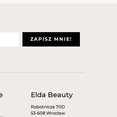
przebadane laboratoryjnie i
niem dermatologicznym.
stępujące certyfikaty:
zpieczeństwa.
warancja najwyższej jakości.
er jakości.
ZAPISZ MNIE!
e
Elda Beauty
Robotnicza 70D
53-608 Wrocław