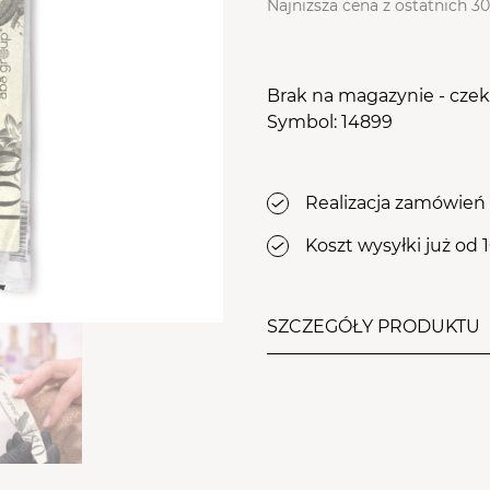
osy
Najniższa cena z ostatnich 30
le Aba Group
WYPOSAŻENIE
stawy
TWÓJ KOSZYK (
0
)
Suma koszyka (
0
)
ZDOBIENIA
Brak na magazynie - cze
Symbol: 14899
PRZEJDŹ DO KOSZYKA
Realizacja zamówień 
Koszt wysyłki już od 
SZCZEGÓŁY PRODUKTU
Jednorazowe pilniki do pa
dedykowane do użytku pro
do pracy z masą żelową i
wymagających efektywne