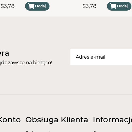
60 - 10 sztuk
120 - 10 sztuk
uczulających. zostało to 
$3,78
$3,78
Dodaj
Dodaj
potwierdzone sprawozda
Nasze pilniki posiadają na
Europejski Certyfikat Be
Certyfikat - Europejska g
Certyfikat - Europejski lid
era
ądź zawsze na bieżąco!
Konto
Obsługa Klienta
Informacj