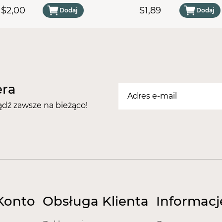
przekłada się na realne ko
#80
$2,00
$1,89
Dodaj
Dodaj
przy
1-2 cienkiej warstw
przyspiesza czas pracy w s
jest
niezwykle wydajny
postaw na jednolitą, głęb
każdej stylizacji.
Lakiery Aba Group charak
era
wytrzymałością
. Przy pr
na płytce w stanie nien
ądź zawsze na bieżąco!
rozwiązanie idealne dla 
niezawodnego manicure
zarysowania
. Co więcej,
wykończenie w zabiegach 
metodą
żelową czy akr
Sekret perfekcyjnego man
komponenty naszych pro
testujemy przed wprowa
Konto
Obsługa Klienta
Informacj
szczegół, dlatego komfort
istotny, co jakość same