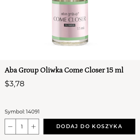
Aba Group Oliwka Come Closer 15 ml
TWÓJ KOSZYK (
0
)
$3,78
Suma koszyka (
0
)
PRZEJDŹ DO KOSZYKA
Symbol: 14091
DODAJ DO KOSZYKA
ilość
Aba