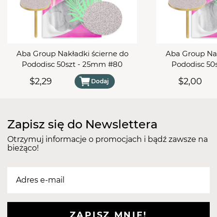
Usitatissimum Seed Oil, Tocopheryl Acetate,
Linalool, Hydroxycitronellal
Aba Group Nakładki ścierne do
Aba Group Nak
Pododisc 50szt - 25mm #80
Pododisc 50
$2,29
$2,00
Dodaj
Zapisz się do Newslettera
Otrzymuj informacje o promocjach i bądź zawsze na
bieżąco!
ZAPISZ MNIE!