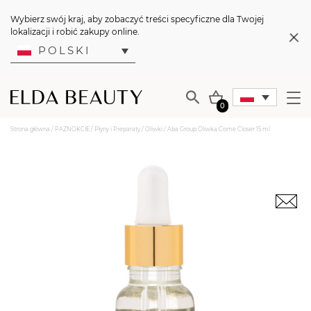
Wybierz swój kraj, aby zobaczyć treści specyficzne dla Twojej
lokalizacji i robić zakupy online.
POLSKI
0
Strona główna
/
PAZNOKCIE
/
Płyny i Preparaty
/
Oliwki
/ Aba Group Oliwka Come Closer 15 ml