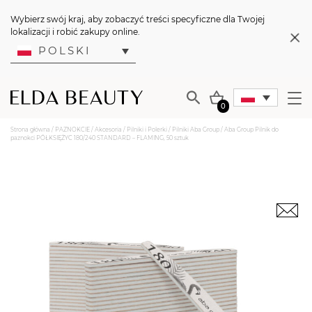
Wybierz swój kraj, aby zobaczyć treści specyficzne dla Twojej
lokalizacji i robić zakupy online.
POLSKI
0
Strona główna
/
PAZNOKCIE
/
Akcesoria
/
Pilniki i Polerki
/
Pilniki Aba Group
/ Aba Group Pilnik do
paznokci PÓŁKSIĘŻYC 180/240 STANDARD – FLAMING, 50 sztuk