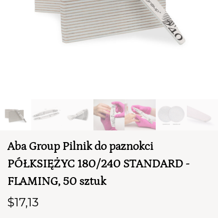
TWÓJ KOSZYK (
0
)
Aba Group Pilnik do paznokci
Suma koszyka (
0
)
PÓŁKSIĘŻYC 180/240 STANDARD -
PRZEJDŹ DO KOSZYKA
FLAMING, 50 sztuk
$17,13