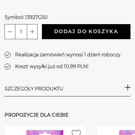
Symbol: 13927G50
DODAJ DO KOSZYKA
ilość
Aba
Group
Realizacja zamówień wynosi 1 dzień roboczy
Pilnik
do
Koszt wysyłki już od 10,99 PLN!
paznokci
PÓŁKSIĘŻYC
180/240
SZCZEGÓŁY PRODUKTU
STANDARD
-
Jednorazowe pilniki do paznokci Aba Group o gradacji 180/240,
FLAMING,
dedykowane do użytku profesjonalnego. Pilniki przeznaczone
50
PROPOZYCJE DLA CIEBIE
są do pracy z masą żelową i akrylową, zalecane do zabiegów
sztuk
wymagających efektywnego, a jednocześnie bezpiecznego