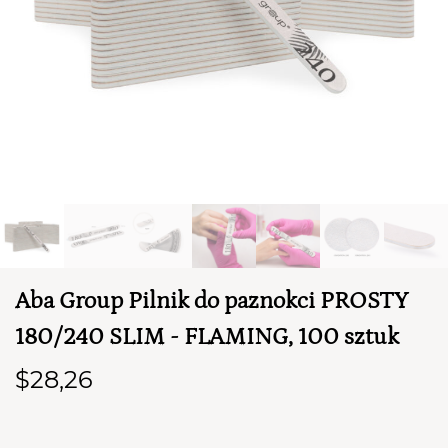
TWÓJ KOSZYK (
0
)
Aba Group Pilnik do paznokci PROSTY
Suma koszyka (
0
)
180/240 SLIM - FLAMING, 100 sztuk
PRZEJDŹ DO KOSZYKA
$28,26