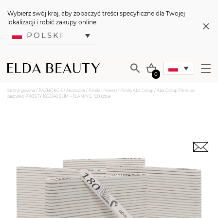
Wybierz swój kraj, aby zobaczyć treści specyficzne dla Twojej
lokalizacji i robić zakupy online.
POLSKI
0
Strona główna
/
PAZNOKCIE
/
Akcesoria
/
Pilniki i Polerki
/
Pilniki Aba Group
/ Aba Group Pilnik do
paznokci PROSTY 180/240 SLIM – FLAMING, 100 sztuk