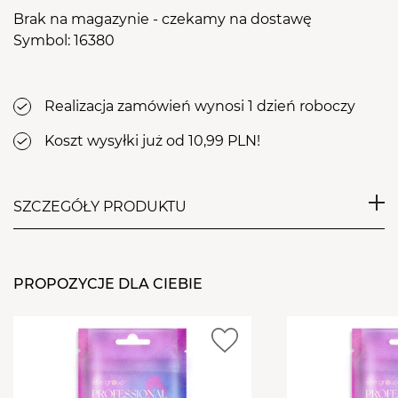
Brak na magazynie - czekamy na dostawę
Symbol: 16380
Realizacja zamówień wynosi 1 dzień roboczy
Koszt wysyłki już od 10,99 PLN!
SZCZEGÓŁY PRODUKTU
Jednorazowe pilniki do paznokci Aba Group o
gradacji 180/240, dedykowane do użytku
PROPOZYCJE DLA CIEBIE
profesjonalnego. Pilniki przeznaczone są do pracy z
masą żelową i akrylową, zalecane do zabiegów
wymagających efektywnego, a jednocześnie
bezpiecznego opiłowywania, skracania, czy też do
wstępnej obróbki paznokci.