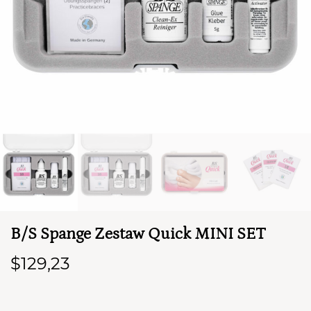
TWÓJ KOSZYK (
0
)
Suma koszyka (
0
)
B/S Spange Zestaw Quick MINI SET
PRZEJDŹ DO KOSZYKA
$129,23