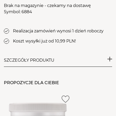
Brak na magazynie - czekamy na dostawę
Symbol: 6884
Realizacja zamówień wynosi 1 dzień roboczy
Koszt wysyłki już od 10,99 PLN!
SZCZEGÓŁY PRODUKTU
Klamry korygujące są najbardziej skuteczną i
najprostszą metodą leczenia wrastającego
PROPOZYCJE DLA CIEBIE
paznokcia. W żaden sposób nie ograniczają trybu
życia pacjenta. Proste do założenia, skuteczne w
korekcji dolegliwości. Klamry naklejane są na płytkę
paznokciową, dlatego można je zakładać również w
przypadku zapalenia wału paznokciowego. Samo