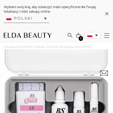
Wybierz swój kraj, aby zobaczyć treści specyficzne dla Twojej
lokalizacji i robić zakupy online.
POLSKI
0
Strona główna
/
PAZNOKCIE
/
Podologia
/
Klamry
/ B/S Spange Zestaw Quick MINI SET