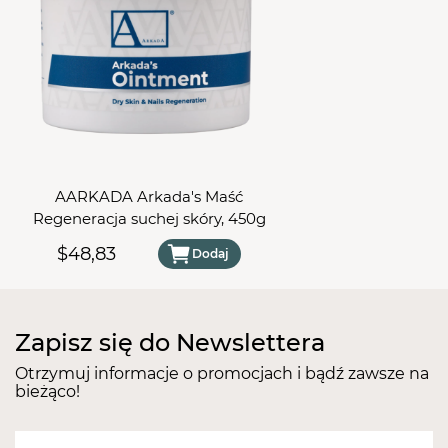
naklejanie jest bezbolesne i trwa 25 sekund a
klamry nie dotykają miejsca zapalnego oraz nie
powodują alergii.
Produkt przeznaczony jest do zastosowania w
profesjonalnych salonach kosmetycznych i
podologicznych.
Zawartość zestawu:
12 klamer ( po 2szt z każdego
rodzaju 14,16,18,20,22,24 mm); płyn odtłuszczający;
AARKADA Arkada's Maść
płyn nawilżający, klej.
Regeneracja suchej skóry, 450g
$48,83
Dodaj
Zapisz się do Newslettera
Otrzymuj informacje o promocjach i bądź zawsze na
bieżąco!