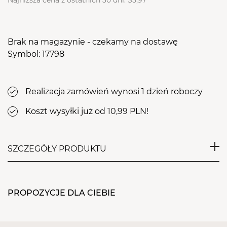
Najniższa cena z ostatnich 30 dni:
$5,97
Brak na magazynie - czekamy na dostawę
Symbol: 17798
Realizacja zamówień wynosi 1 dzień roboczy
Koszt wysyłki już od 10,99 PLN!
SZCZEGÓŁY PRODUKTU
Keratynowa baza hybrydowa znacznie zwiększa
przyczepność do płytki paznokcia, a odpowiednia
PROPOZYCJE DLA CIEBIE
konsystencja sprawia, że produkt nie zalewa skórek.
Dzięki temu jej aplikacja i tworzenie kształtu
paznokcia staje się łatwe i przyjemne. Extend Care 5