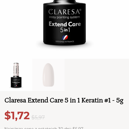
TWÓJ KOSZYK (
0
)
Suma koszyka (
0
)
PRZEJDŹ DO KOSZYKA
Claresa Extend Care 5 in 1 Keratin #1 - 5g
$1,72
$5,97