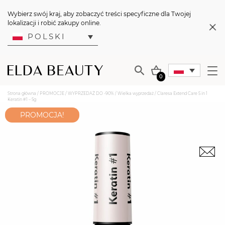
Wybierz swój kraj, aby zobaczyć treści specyficzne dla Twojej
lokalizacji i robić zakupy online.
POLSKI
0
Strona główna
/
PROMOCJE
/
WYPRZEDAŻ DO -90%
/
Wielka wyprzedaż
/ Claresa Extend Care 5 in 1
Keratin #1 – 5g
PROMOCJA!