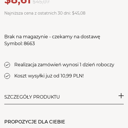
$45,07
Najniższa cena z ostatnich 30 dni:
$45,08
Brak na magazynie - czekamy na dostawę
Symbol: 8663
Realizacja zamówień wynosi 1 dzień roboczy
Koszt wysyłki już od 10,99 PLN!
SZCZEGÓŁY PRODUKTU
Wygodny, niezwykle kobiecy i zarazem praktyczny
fartuch kosmetyczny o fasonie sukienki w
PROPOZYCJE DLA CIEBIE
klasycznym, śnieżnobiałym kolorze. Każda