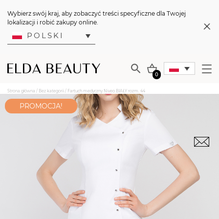
Wybierz swój kraj, aby zobaczyć treści specyficzne dla Twojej
lokalizacji i robić zakupy online.
POLSKI
0
Strona główna
/
Bez kategorii
/ Fartuch medyczny Niveo BIAŁY rozm. 44
PROMOCJA!