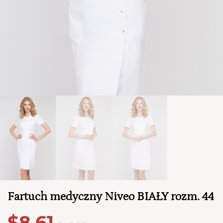
TWÓJ KOSZYK (
0
)
Suma koszyka (
0
)
PRZEJDŹ DO KOSZYKA
Fartuch medyczny Niveo BIAŁY rozm. 44
$8,61