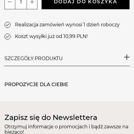
DODAJ DO KOSZYKA
ilość
Frez
kamienny
Realizacja zamówień wynosi 1 dzień roboczy
61
szpic
Koszt wysyłki już od 10,99 PLN!
SZCZEGÓŁY PRODUKTU
Frez, którego elementem trącym jest precyzyjnie
obrobiony kamień. Frezy kamienne są wykonane z
PROPOZYCJE DLA CIEBIE
korundu czyli materiału naturalnie występującego
w przyrodzie.
Trwałego i zachowującego szczególne właściwości
ścierne. Szczególne zastosowanie znajduje w
Zapisz się do Newslettera
podologii, manicure i pedicure leczniczym. Jego
przeznaczeniem jest matowienie paznokci przed
Otrzymuj informacje o promocjach i bądź zawsze na
bieżąco!
naklejeniem lub zakładaniem klamer plastikowych