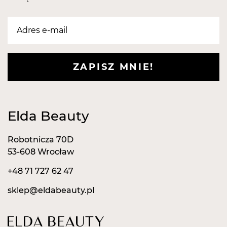
na wrastające paznokcie.
Nada się również do piłowania i skracania paznokci
oraz delikatnego szlifowania i gładzenia skóry.
Można nim matowieć naturalną płytkę paznokcia,
tipsy, żel oraz akryl.
ZAPISZ MNIE!
Elda Beauty
Robotnicza 70D
53-608 Wrocław
+48 71 727 62 47
sklep@eldabeauty.pl