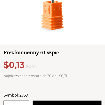
TWÓJ KOSZYK (
0
)
Suma koszyka (
0
)
Frez kamienny 61 szpic
$0,13
PRZEJDŹ DO KOSZYKA
$0,71
Najniższa cena z ostatnich 30 dni:
$0,71
Symbol: 2739