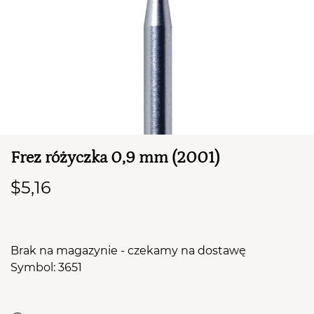
TWÓJ KOSZYK (
0
)
Suma koszyka (
0
)
Frez różyczka 0,9 mm (2001)
PRZEJDŹ DO KOSZYKA
$5,16
Brak na magazynie - czekamy na dostawę
Symbol: 3651