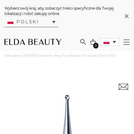
Wybierz swój kraj, aby zobaczyć treści specyficzne dla Twojej
lokalizacji i robić zakupy online.
POLSKI
0
Strona główna
/
PAZNOKCIE
/
Akcesoria
/
Frezy
/
Frezy Różyczki
/ Frez różyczka 0,9 mm (2001)