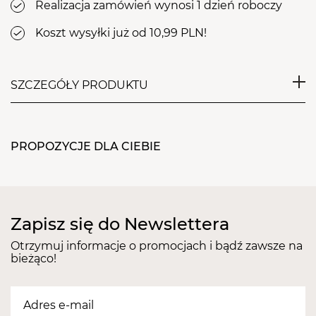
Realizacja zamówień wynosi 1 dzień roboczy
Koszt wysyłki już od 10,99 PLN!
SZCZEGÓŁY PRODUKTU
Uniwersalny frez z węglika spiekanego do
kształtowania paznokcia, bardzo twardy i
PROPOZYCJE DLA CIEBIE
wytrzymały o długiej żywotności.
Polecany szczególnie do oczyszczania paznokci
grzybiczych, mocno przerośniętych, a także
usuwania akrylu bądź żelu. Są wykorzystywane
Zapisz się do Newslettera
również do żłobienia nowej linii uśmiechu w
paznokciu.
Otrzymuj informacje o promocjach i bądź zawsze na
bieżąco!