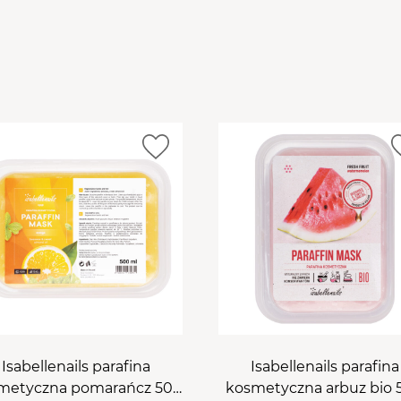
przyspiesza wchłanianie 
maskach pielęgnacyjnych.
jest aksamitnie delikatna
efektu zalecamy systema
razy w tygodniu.
Skład/In
Hydrotreated, Paraffinum
Amygdalus Dulcis Oil, Cer
Extract, Canola Oil, CI 754
Isabellenails parafina
Isabellenails parafina
metyczna pomarańcz 500
kosmetyczna arbuz bio 