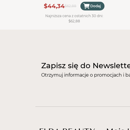
$44,34
$62,88
Dodaj
Najniższa cena z ostatnich 30 dni:
$62,88
Zapisz się do Newslett
Otrzymuj informacje o promocjach i b