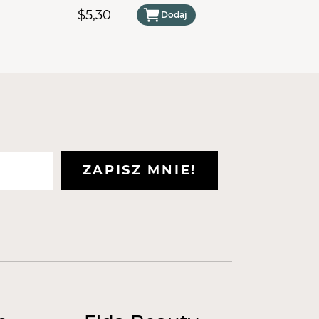
500 ml
$5,30
$5,30
Dodaj
ZAPISZ MNIE!