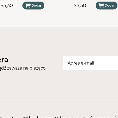
ml
ml
$5,30
$5,30
Dodaj
Dodaj
era
ądź zawsze na bieżąco!