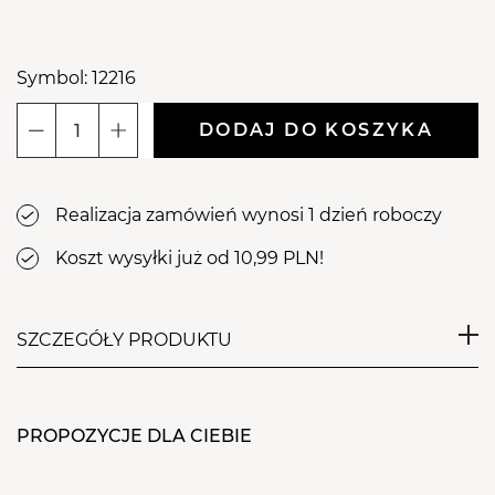
Symbol: 12216
DODAJ DO KOSZYKA
ilość
Kolczyki
B1
Realizacja zamówień wynosi 1 dzień roboczy
-
złoto
Koszt wysyłki już od 10,99 PLN!
SZCZEGÓŁY PRODUKTU
Kolczyki do przekłuwania uszu z oczkiem
imitującym brylant (szkło barwione). Wykonane z
PROPOZYCJE DLA CIEBIE
najlepszej jakości nieprzetworzonej stali
chirurgicznej. Nie powodują reakcji alergicznych, są