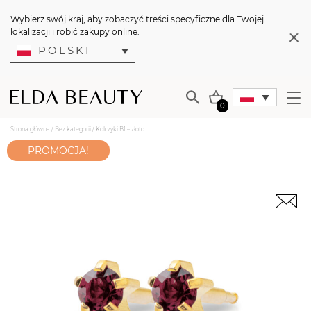
Wybierz swój kraj, aby zobaczyć treści specyficzne dla Twojej
lokalizacji i robić zakupy online.
POLSKI
0
Strona główna
/
Bez kategorii
/ Kolczyki B1 – złoto
PROMOCJA!