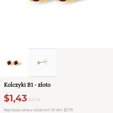
TWÓJ KOSZYK (
0
)
Suma koszyka (
0
)
PRZEJDŹ DO KOSZYKA
Kolczyki B1 - złoto
$1,43
$3,79
Najniższa cena z ostatnich 30 dni:
$3,79