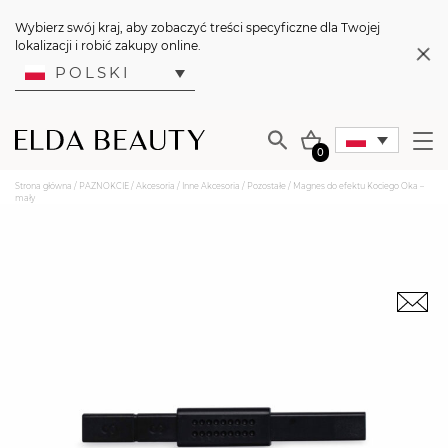
Wybierz swój kraj, aby zobaczyć treści specyficzne dla Twojej
lokalizacji i robić zakupy online.
POLSKI
0
Strona główna
/
PAZNOKCIE
/
Akcesoria
/
Inne Akcesoria
/
Pozostałe
/ Magnes do efektu Kociego Oka –
mały