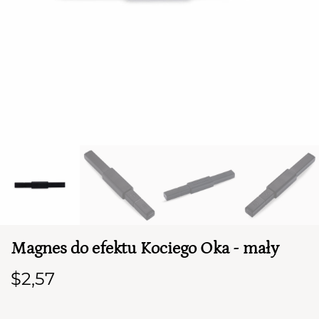
TWÓJ KOSZYK (
0
)
Suma koszyka (
0
)
Magnes do efektu Kociego Oka - mały
PRZEJDŹ DO KOSZYKA
$2,57