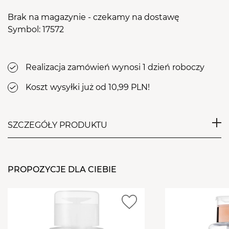
Brak na magazynie - czekamy na dostawę
Symbol: 17572
Realizacja zamówień wynosi 1 dzień roboczy
Koszt wysyłki już od 10,99 PLN!
SZCZEGÓŁY PRODUKTU
Przyrząd pomocny przy tworzeniu wzorów lakierami
magnetycznymi. Silny magnes pozwoli na
PROPOZYCJE DLA CIEBIE
uzyskanie wyraźnego efektu już po kilku
sekundach.
Posiada 2 końcówki- o większej powierzchni, która
skuteczniej przyciąga drobinki oraz mniejsza, która
pozwoli na bardziej precyzyjną pracę.
Aby uzyskać zamierzony efekt, należy przyłożyć