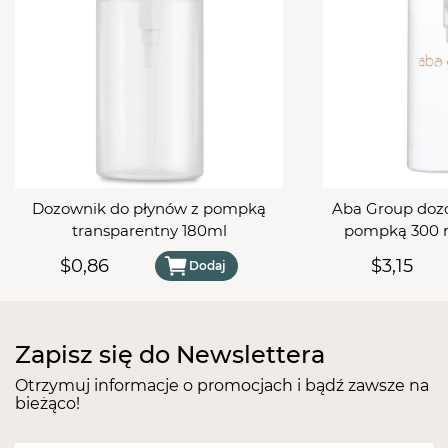
magnes do paznokcia pomalowanego lakierem
magnetycznym, na odległość ok. 2-3mm, następnie
zabezpieczyć w lampie.
Dozownik do płynów z pompką
Aba Group doz
transparentny 180ml
$0,86
$3,15
Dodaj
Zapisz się do Newslettera
Otrzymuj informacje o promocjach i bądź zawsze na
bieżąco!