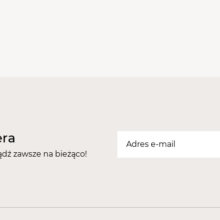
żelowej lub akrylowej.
Główne cechy freza:
Wykonany z
tlenku cy
trwałość i odporność na
uszkodzenia mechanic
Nie przewodzi ciepła
n
zachować komfort podc
zabiegów podologiczny
Nadaje się do dezynfekcj
higieniczne warunki pr
Nie powoduje alergii, 
klienta.
era
Pasuje do każdej freza
ądź zawsze na bieżąco!
korzystanie z tego narz
Poziom ostrości:
delika
Specyfikacje techniczne
Średnica trzpienia:
2,3
kompatybilność z wielo
Długość:
51 mm