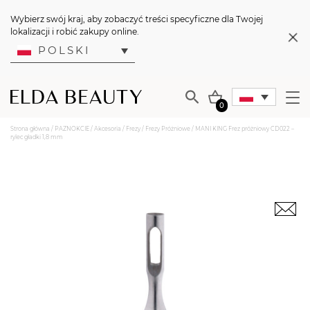
Wybierz swój kraj, aby zobaczyć treści specyficzne dla Twojej
lokalizacji i robić zakupy online.
POLSKI
0
Strona główna
/
PAZNOKCIE
/
Akcesoria
/
Frezy
/
Frezy Próżniowe
/ MANI KING Frez próżniowy CD022 –
rylec gładki 1,8 mm