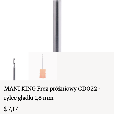
TWÓJ KOSZYK (
0
)
Suma koszyka (
0
)
MANI KING Frez próżniowy CD022 -
PRZEJDŹ DO KOSZYKA
rylec gładki 1,8 mm
$7,17