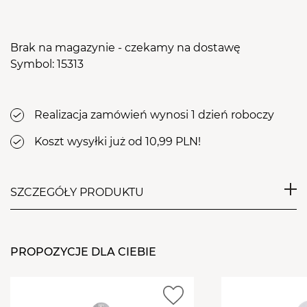
Brak na magazynie - czekamy na dostawę
Symbol: 15313
Realizacja zamówień wynosi 1 dzień roboczy
Koszt wysyłki już od 10,99 PLN!
SZCZEGÓŁY PRODUKTU
Stalowy frez próżniowy w kształcie rylca, gładko
zakończony, w rozmiarze 1,8mm. Przydatny podczas
PROPOZYCJE DLA CIEBIE
likwidacji modzeli, odcisków oraz usuwania rdzenia.
Stosowany do dokładnego i bezpiecznego
usuwania głęboko umiejscowionych korzeni w