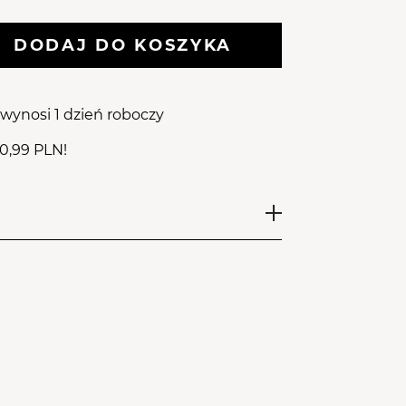
Separatory
Torebki Do Sterylizacji
Tarki i Nakładki
DODAJ DO KOSZYKA
wynosi 1 dzień roboczy
10,99 PLN!
smetyczne podfoliowane wykonane są
j bibuły, wzmocnione folią. Serwety
ariantach kolorystycznych.
ztuk.