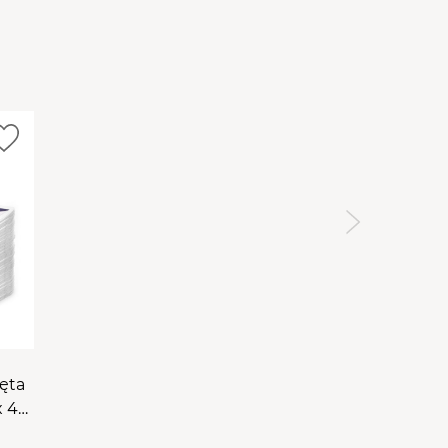
ęta
x 45