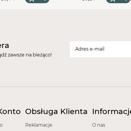
letowa 32 cm x 50 cm (40
szt)
era
ądź zawsze na bieżąco!
Konto
Obsługa Klienta
Informacj
o
Reklamacje
O nas