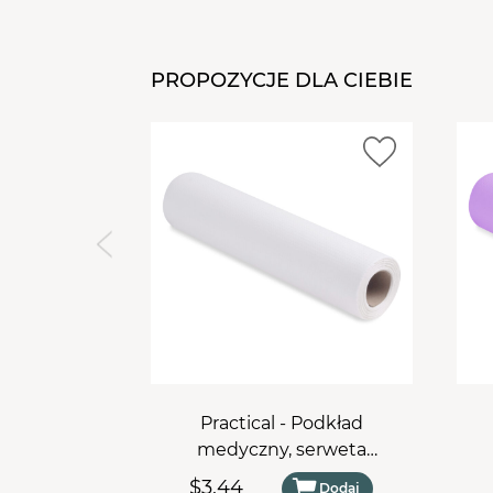
PROPOZYCJE DLA CIEBIE
Practical - Podkład
medyczny, serweta
podfoliowana cięta w rolce
po
$3,44
Dodaj