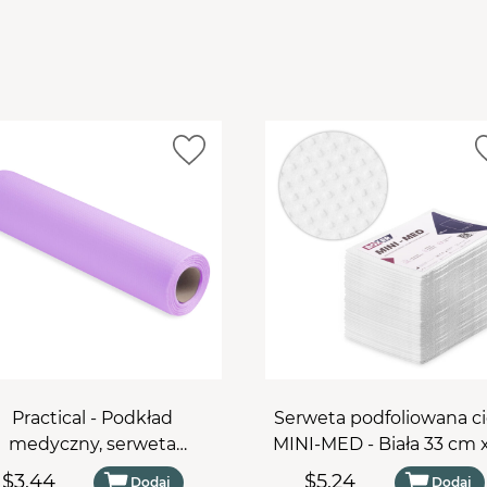
Practical - Podkład
Serweta podfoliowana ci
medyczny, serweta
MINI-MED - Biała 33 cm 
dfoliowana cięta w rolce
cm - (50 szt)
$3,44
$5,24
Dodaj
Dodaj