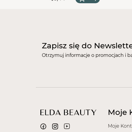
Biała 32 cm x 50 cm (40 szt)
Fio
Zapisz się do Newslett
Otrzymuj informacje o promocjach i b
Moje 
Moje Kont