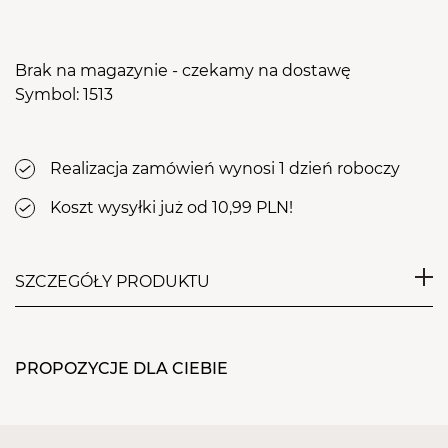
Brak na magazynie - czekamy na dostawę
Symbol: 1513
Realizacja zamówień wynosi 1 dzień roboczy
Koszt wysyłki już od 10,99 PLN!
SZCZEGÓŁY PRODUKTU
Praktyczna miseczka, wykonana z miękkiego,
elastycznego plastiku. Doskonale nadaje się do
PROPOZYCJE DLA CIEBIE
mieszania maseczek i alg. Łatwa w czyszczeniu i
odporna na uszkodzenia. Miseczka jest
wielokrotnego użytku. Niezbędna w salonach