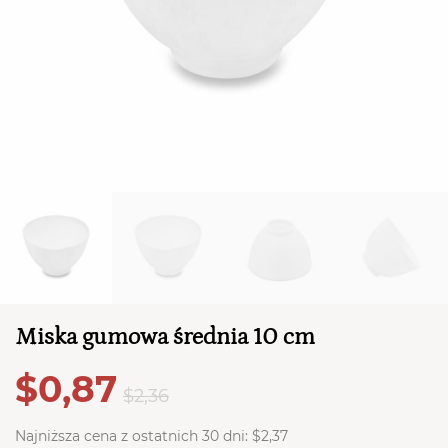
TWÓJ KOSZYK (
0
)
Suma koszyka (
0
)
PRZEJDŹ DO KOSZYKA
Miska gumowa średnia 10 cm
$0,87
$2,36
Najniższa cena z ostatnich 30 dni:
$2,37