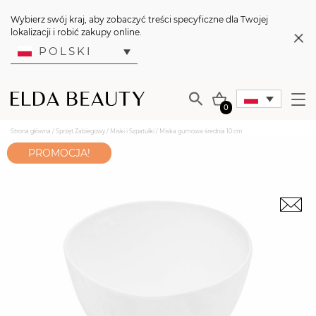
Wybierz swój kraj, aby zobaczyć treści specyficzne dla Twojej
lokalizacji i robić zakupy online.
POLSKI
0
Strona główna
/
Sprzęt Zabiegowy
/
Miski i Szpatułki
/ Miska gumowa średnia 10 cm
PROMOCJA!