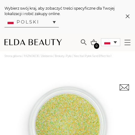
Wybierz swój kraj, aby zobaczyć treści specyficzne dla Twojej
lokalizacji i robić zakupy online.
POLSKI
0
Strona główna
/
PAZNOKCIE
/
Zdobienia
/
Brokaty i Pyłki
/ Neo Nail Pyłek Sand Effect No.1