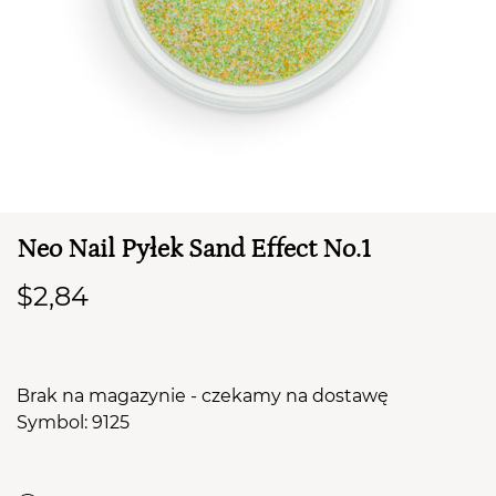
TWÓJ KOSZYK (
0
)
Suma koszyka (
0
)
Neo Nail Pyłek Sand Effect No.1
PRZEJDŹ DO KOSZYKA
$2,84
Brak na magazynie - czekamy na dostawę
Symbol: 9125