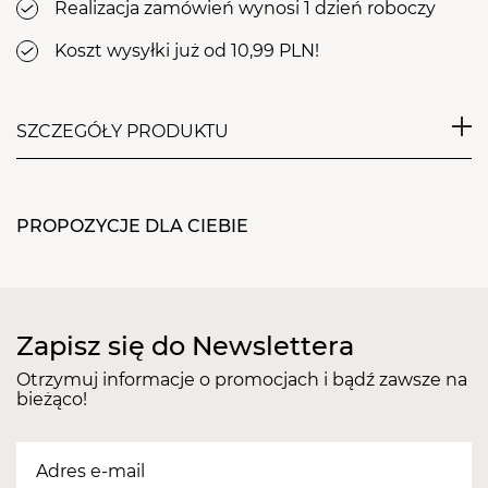
Realizacja zamówień wynosi 1 dzień roboczy
Koszt wysyłki już od 10,99 PLN!
SZCZEGÓŁY PRODUKTU
Wystarczy posypać paznokcie, aby uzyskać
efektowne stylizacje, które przyciągną zaciekawione
PROPOZYCJE DLA CIEBIE
spojrzenia. Stwórz spektakularne piaskowe ombre
albo fantazyjne wzorki na dowolnie wybranym
lakierze hybrydowym NeoNail. Wszystkie mixy
możesz dowolnie łączyć w stylizacjach.
Zapisz się do Newslettera
Konsystencja: Sypka, wyczuwalna struktura
drobnego piasku.
Otrzymuj informacje o promocjach i bądź zawsze na
bieżąco!
Zastosowanie:
1. Delikatnie zmatowić paznokieć blokiem
polerskim.
2. Nałożyć cienką warstwę HARD BASE i utwardzić