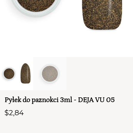
TWÓJ KOSZYK (
0
)
Suma koszyka (
0
)
PRZEJDŹ DO KOSZYKA
Pyłek do paznokci 3ml - DEJA VU 05
$2,84