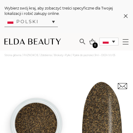
Wybierz swój kraj, aby zobaczyć treści specyficzne dla Twojej
lokalizacji i robić zakupy online.
POLSKI
0
Strona główna
/
PAZNOKCIE
/
Zdobienia
/
Brokaty i Pyłki
/ Pyłek do paznokci 3ml – DEJA VU 05