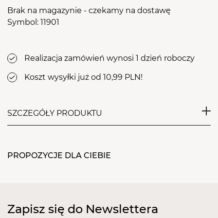
Brak na magazynie - czekamy na dostawę
Symbol: 11901
Realizacja zamówień wynosi 1 dzień roboczy
Koszt wysyłki już od 10,99 PLN!
SZCZEGÓŁY PRODUKTU
Deja vu Effect to kolekcja pyłków, które
przepełnione są delikatnością dzięki pastelowej
PROPOZYCJE DLA CIEBIE
nutce i matowej strukturze, a zarazem pełne
drapieżnego looku dzięki holograficznej poświacie.
Wybierz swój ulubiony odcień: złota, srebra, różu,
fioletu, seledynowego, morskiego, szarości i czerni,
Zapisz się do Newslettera
które dodadzą blasku i spektakularnego wyglądu