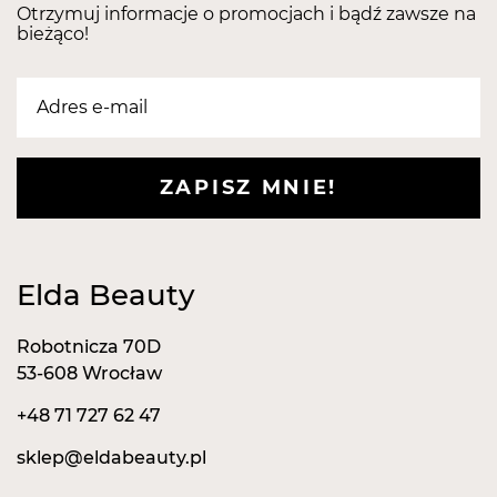
każdej Twojej stylizacji.
Otrzymuj informacje o promocjach i bądź zawsze na
bieżąco!
Posyp nieutwardzony top (pomalowanego
wcześniej lakierem hybrydowym paznokcia lub bez
podkładu kolorystycznego!) i obudź wspomnienia!
Twórz wzory, łącz kolory - wystarczy, że wybierzesz
dwa lub więcej kolorów i stworzysz magiczną
kompozycję pięknie odbijającą światło.
ZAPISZ MNIE!
Elda Beauty
Robotnicza 70D
53-608 Wrocław
+48 71 727 62 47
sklep@eldabeauty.pl