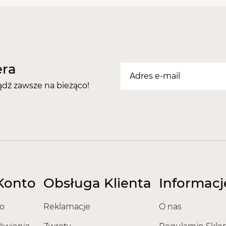
era
ądź zawsze na bieżąco!
Konto
Obsługa Klienta
Informacj
o
Reklamacje
O nas