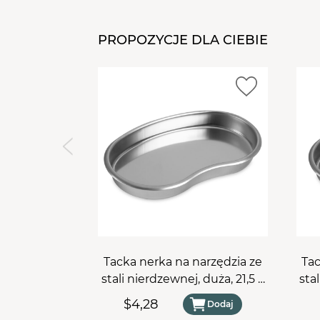
PROPOZYCJE DLA CIEBIE
Tacka nerka na narzędzia ze
Tac
stali nierdzewnej, duża, 21,5 x
sta
14,5 cm
$4,28
Dodaj