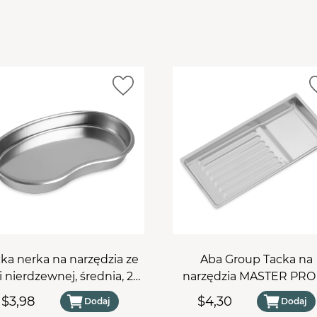
znacząco podnosi komfort
Najważniejsze korzyśc
Trwałość i odporność:
wykonana z wysokogatun
działanie autoklawu ora
Ergonomiczny kształt
trzymanie naczynia blis
idealną
tacką na narz
pedicure.
Materiał:
Stal nierdzewn
Porada:
Aby uniknąć pows
po każdym procesie dezyn
szmatką. Dzięki temu Twó
nowy.
Postaw na profesjonal
ka nerka na narzędzia ze
Aba Group Tacka na
swojego gabinetu – zam
li nierdzewnej, średnia, 20
narzędzia MASTER PRO
x 13 cm
stali nierdzewnej rowkow
$3,98
$4,30
Dodaj
Dodaj
x 9,5 x 2 cm