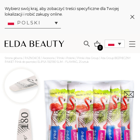
Wybierz swój kraj, aby zobaczyć treści specyficzne dla Twojej
lokalizacji i robić zakupy online.
POLSKI
0
Strona główna
/
PAZNOKCIE
/
Akcesoria
/
Pilniki i Polerki
/
Pilniki Aba Group
/ Aba Group BEZPIECZNY
PAKIET Pilnik do paznokci ELIPSA 150/180 SLIM – FLAMING, 25 sztuk