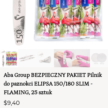
TWÓJ KOSZYK (
0
)
Suma koszyka (
0
)
Aba Group BEZPIECZNY PAKIET Pilnik
do paznokci ELIPSA 150/180 SLIM -
PRZEJDŹ DO KOSZYKA
FLAMING, 25 sztuk
$9,40