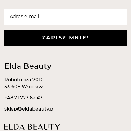
wszystkie wymagania dyrektyw unijnych jak
również to, że zostały poddane stosownym
procedurom oceny zgodności, zakończonym oceną
pozytywną. Nie wykazują właściwości drażniących
ani uczulających. zostało to przebadane
ZAPISZ MNIE!
laboratoryjnie i potwierdzone sprawozdaniem
dermatologicznym.
Nasze pilniki posiadają następujące certyfikaty:
Europejski Certyfikat Bezpieczeństwa.
Elda Beauty
Certyfikat - Europejska gwarancja najwyższej
jakości.
Robotnicza 70D
Certyfikat - Europejski lider jakości.
53-608 Wrocław
+48 71 727 62 47
sklep@eldabeauty.pl