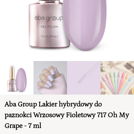
TWÓJ KOSZYK (
0
)
Suma koszyka (
0
)
Aba Group Lakier hybrydowy do
PRZEJDŹ DO KOSZYKA
paznokci Wrzosowy Fioletowy 717 Oh My
Grape - 7 ml