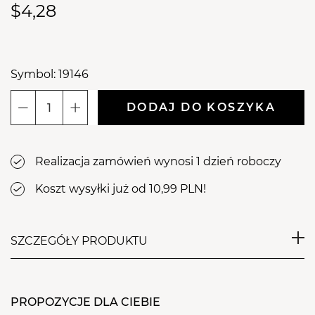
$4,28
Symbol: 19146
DODAJ DO KOSZYKA
ilość
Aba
Group
Realizacja zamówień wynosi 1 dzień roboczy
Lakier
hybrydowy
Koszt wysyłki już od 10,99 PLN!
do
paznokci
Wrzosowy
SZCZEGÓŁY PRODUKTU
Fioletowy
717
Aba Group Lakier hybrydowy do
Oh
My
PROPOZYCJE DLA CIEBIE
paznokci Gel Polish 7 ml