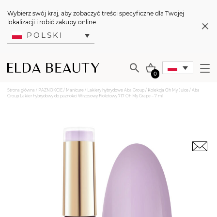
Wybierz swój kraj, aby zobaczyć treści specyficzne dla Twojej
lokalizacji i robić zakupy online.
POLSKI
0
Strona główna
/
PAZNOKCIE
/
Manicure
/
Lakiery hybrydowe Aba Group
/
Kolekcja Oh My Juice
/ Aba
Group Lakier hybrydowy do paznokci Wrzosowy Fioletowy 717 Oh My Grape – 7 ml