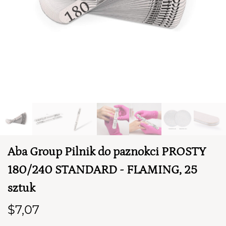
TWÓJ KOSZYK (
0
)
Aba Group Pilnik do paznokci PROSTY
Suma koszyka (
0
)
180/240 STANDARD - FLAMING, 25
PRZEJDŹ DO KOSZYKA
sztuk
$7,07