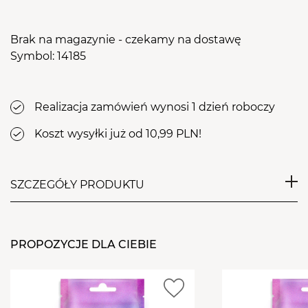
Brak na magazynie - czekamy na dostawę
Symbol: 14185
Realizacja zamówień wynosi 1 dzień roboczy
Koszt wysyłki już od 10,99 PLN!
SZCZEGÓŁY PRODUKTU
Jednorazowe pilniki do paznokci Aba Group o
gradacji 180/240, dedykowane do użytku
PROPOZYCJE DLA CIEBIE
profesjonalnego. Pilniki przeznaczone są do pracy z
masą żelową i akrylową, zalecane do zabiegów
wymagających efektywnego, a jednocześnie
bezpiecznego opiłowywania, skracania, czy też do