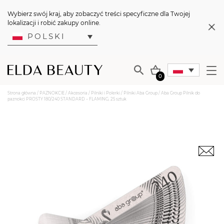
Wybierz swój kraj, aby zobaczyć treści specyficzne dla Twojej
lokalizacji i robić zakupy online.
POLSKI
0
Strona główna
/
PAZNOKCIE
/
Akcesoria
/
Pilniki i Polerki
/
Pilniki Aba Group
/ Aba Group Pilnik do
paznokci PROSTY 180/240 STANDARD – FLAMING, 25 sztuk