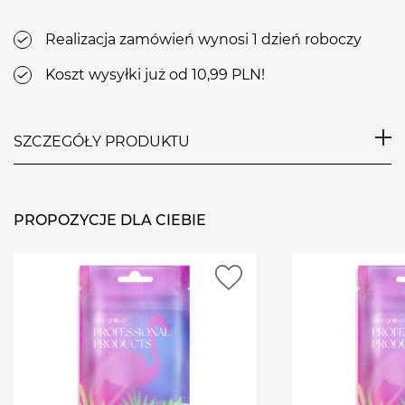
Realizacja zamówień wynosi 1 dzień roboczy
Koszt wysyłki już od 10,99 PLN!
SZCZEGÓŁY PRODUKTU
Wzornik ozdoby Aba group. Eksponuje kilka
różnorodnych odsłon jednego produktu! Stylowa,
PROPOZYCJE DLA CIEBIE
błyszcząca naklejka w jasny i czytelny sposób
pozwoli odnaleźć i wybrać interesujący produkt.
Praktyczność i urok w jednym!