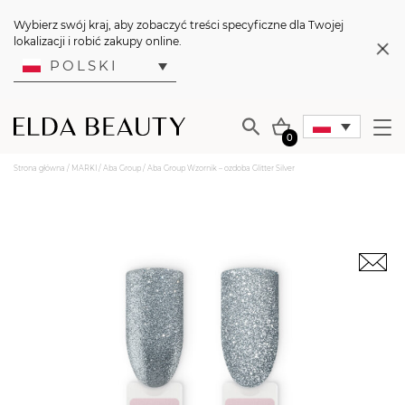
Wybierz swój kraj, aby zobaczyć treści specyficzne dla Twojej
lokalizacji i robić zakupy online.
POLSKI
0
Strona główna
/
MARKI
/
Aba Group
/ Aba Group Wzornik – ozdoba Glitter Silver