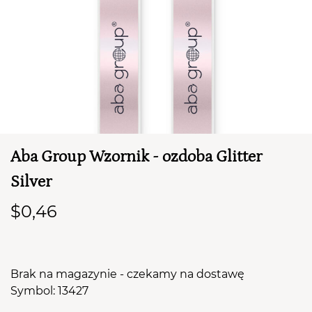
Aba Group Wzornik - ozdoba Glitter
TWÓJ KOSZYK (
0
)
Silver
Suma koszyka (
0
)
$0,46
PRZEJDŹ DO KOSZYKA
Brak na magazynie - czekamy na dostawę
Symbol: 13427