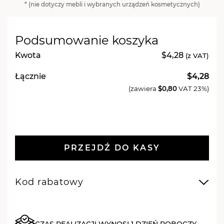
* (nie dotyczy mebli i wybranych urządzeń kosmetycznych)
hybrydowy
do
paznokci
Podsumowanie koszyka
Różowy
718
Kwota
$4,28
(z VAT)
Oh
Łącznie
$4,28
My
(zawiera
$0,80
VAT 23%)
Pitaya
-
7
ml
PRZEJDŹ DO KASY
Kod rabatowy
CZAS REALIZACJI WYNOSI 1 DZIEŃ ROBOCZY