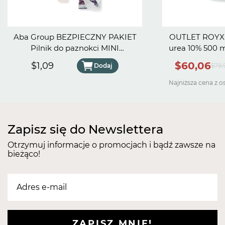
Aba Group BEZPIECZNY PAKIET
OUTLET ROYX 
Pilnik do paznokci MINI
urea 10% 500 ml - Data wa
PÓŁKSIĘŻYC 100/180 SLIM -
30.
$60,06
$1,09
Dodaj
$79,
FLAMING
Najniższa cena z o
Zapisz się do Newslettera
Otrzymuj informacje o promocjach i bądź zawsze na
bieżąco!
ZAPISZ MNIE!