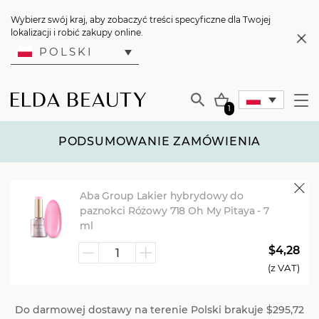
Wybierz swój kraj, aby zobaczyć treści specyficzne dla Twojej
lokalizacji i robić zakupy online.
POLSKI
1
PODSUMOWANIE ZAMÓWIENIA
Aba Group Lakier hybrydowy do
paznokci Różowy 718 Oh My Pitaya - 7
ml
$4,28
ilość
(z VAT)
Aba
Group
Do darmowej dostawy na terenie Polski brakuje
$295,72
Lakier