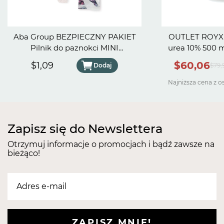
Aba Group BEZPIECZNY PAKIET
OUTLET ROYX 
Pilnik do paznokci MINI
urea 10% 500 ml - Data wa
PÓŁKSIĘŻYC 100/180 SLIM -
30.
$60,06
$1,09
Dodaj
$79,
FLAMING
Najniższa cena z o
Zapisz się do Newslettera
Otrzymuj informacje o promocjach i bądź zawsze na
bieżąco!
ZAPISZ MNIE!