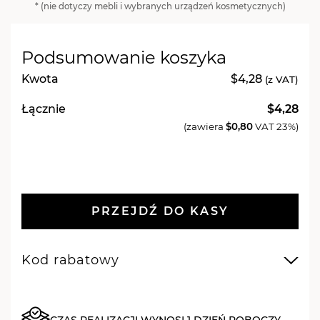
* (nie dotyczy mebli i wybranych urządzeń kosmetycznych)
hybrydowy
do
paznokci
Podsumowanie koszyka
Wrzosowy
Fioletowy
Kwota
$4,28
(z VAT)
717
Łącznie
$4,28
Oh
(zawiera
$0,80
VAT 23%)
My
Grape
-
7
ml
PRZEJDŹ DO KASY
Kod rabatowy
CZAS REALIZACJI WYNOSI 1 DZIEŃ ROBOCZY