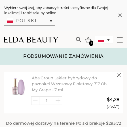
Wybierz swój kraj, aby zobaczyć treści specyficzne dla Twojej
lokalizacji i robić zakupy online.
POLSKI
1
PODSUMOWANIE ZAMÓWIENIA
Aba Group Lakier hybrydowy do
paznokci Wrzosowy Fioletowy 717 Oh
My Grape - 7 ml
$4,28
ilość
(z VAT)
Aba
Group
Do darmowej dostawy na terenie Polski brakuje
$295,72
Lakier